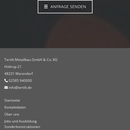
ANFRAGE SENDEN
Tertilt Metallbau GmbH & Co. KG
Holtrup 21
48231 Warendorf
02585 940000

info@tertilt.de

Startseite
Kontaktdaten
Über uns
Jobs und Ausbildung
Sonderkonstruktionen