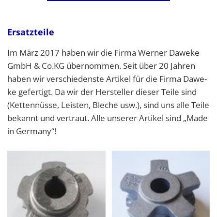
Ersatzteile
Im März 2017 haben wir die Firma Wer­ner Da­we­ke
GmbH & Co.​KG über­nom­men. Seit über 20 Jah­ren
haben wir ver­schie­dens­te Ar­ti­kel für die Firma Da­we­
ke ge­fer­tigt. Da wir der Her­stel­ler die­ser Teile sind
(Ket­ten­nüs­se, Leis­ten, Ble­che usw.), sind uns alle Teile
be­kannt und ver­traut. Alle un­se­rer Ar­ti­kel sind „Made
in Ger­ma­ny“!