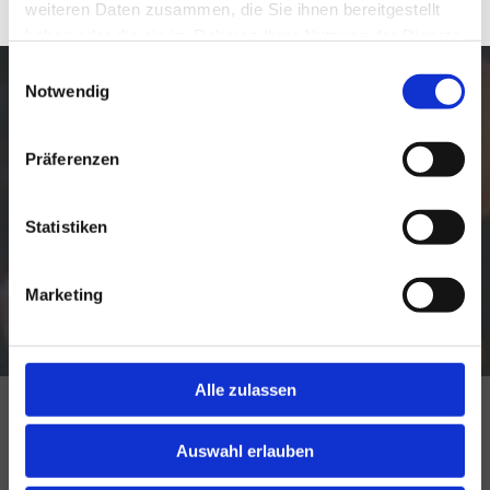
weiteren Daten zusammen, die Sie ihnen bereitgestellt
haben oder die sie im Rahmen Ihrer Nutzung der Dienste
gesammelt haben.
Einwilligungsauswahl
Notwendig
Sie haben Fragen oder Anmerkungen?
Kontaktieren Sie uns:
Präferenzen
ANFRAGE SENDEN
Statistiken
Marketing
Alle zulassen
Tertilt Metallbau GmbH & Co. KG
Holtrup 21
Auswahl erlauben
48231 Warendorf