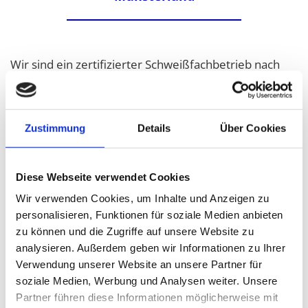
Wir sind ein zer­ti­fi­zier­ter Schweiß­fach­be­trieb nach
DIN EN 1090 und be­herr­schen das Schwei­ßen un­ter­
schied­lichs­ter Ma­te­ria­li­en sowie un­ter­schied­lichs­ter
Ver­fah­rens­tech­ni­ken. Un­se­re Mit­ar­bei­ter sind ge­prüf­
Zustimmung
Details
Über Cookies
te Schwei­ßer, so­dass wir Ihnen ein Höchst­maß an
Qua­li­tät bie­ten kön­nen.
Diese Webseite verwendet Cookies
Selbst­ver­ständ­lich kön­nen wir nach Ihren Plä­nen und
Wir verwenden Cookies, um Inhalte und Anzeigen zu
Zeich­nun­gen auch Son­der­an­fer­ti­gun­gen lie­fern. Für
personalisieren, Funktionen für soziale Medien anbieten
wei­te­re In­for­ma­tio­nen rufen Sie uns an oder nut­zen
zu können und die Zugriffe auf unsere Website zu
Sie unser Kon­takt­for­mu­lar!
analysieren. Außerdem geben wir Informationen zu Ihrer
Verwendung unserer Website an unsere Partner für
soziale Medien, Werbung und Analysen weiter. Unsere
Partner führen diese Informationen möglicherweise mit