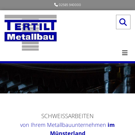
Zum Inhalt springen
02585 940000

SCHWEISSARBEITEN
von Ihrem Metallbauunternehmen
im
Münsterland