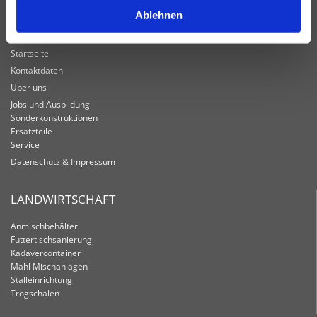
02585 940000

Ablehnen
info@tertilt.de

Startseite
Kontaktdaten
Über uns
Jobs und Ausbildung
Sonderkonstruktionen
Ersatzteile
Service
Datenschutz & Impressum
LAND­WIRT­SCHAFT
Anmischbehälter
Futtertischsanierung
Kadavercontainer
Mahl Mischanlagen
Stalleinrichtung
Trogschalen