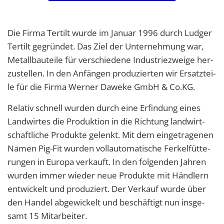
Die Firma Ter­tilt wurde im Ja­nu­ar 1996 durch Lud­ger
Ter­tilt ge­grün­det. Das Ziel der Un­ter­neh­mung war,
Me­tall­bau­tei­le für ver­schie­de­ne In­dus­trie­zwei­ge her­
zu­stel­len. In den An­fän­gen pro­du­zier­ten wir Er­satz­tei­
le für die Firma Wer­ner Da­we­ke GmbH & Co.​KG.
Re­la­tiv schnell wur­den durch eine Er­fin­dung eines
Land­wir­tes die Pro­duk­ti­on in die Rich­tung land­wirt­
schaft­li­che Pro­duk­te ge­lenkt. Mit dem ein­ge­tra­ge­nen
Namen Pig-Fit wur­den voll­au­to­ma­ti­sche Fer­kel­füt­te­
run­gen in Eu­ro­pa ver­kauft. In den fol­gen­den Jah­ren
wur­den immer wie­der neue Pro­duk­te mit Händ­lern
ent­wi­ckelt und pro­du­ziert. Der Ver­kauf wurde über
den Han­del ab­ge­wi­ckelt und be­schäf­tigt nun ins­ge­
samt 15 Mit­ar­bei­ter.