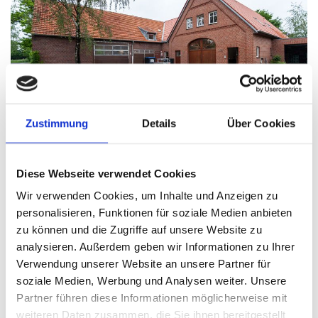
Zustimmung
Details
Über Cookies
Historie:
Diese Webseite verwendet Cookies
1996 – 2004
Wir verwenden Cookies, um Inhalte und Anzeigen zu
Pro­duk­ti­ons­stät­te am Gro­ne­weg 30 in Wa­ren­dorf-
personalisieren, Funktionen für soziale Medien anbieten
Fre­cken­horst
zu können und die Zugriffe auf unsere Website zu
analysieren. Außerdem geben wir Informationen zu Ihrer
2004
Verwendung unserer Website an unsere Partner für
Umzug zum jet­zi­gen Stand­ort Hol­trup 21, Wa­ren­dorf-
soziale Medien, Werbung und Analysen weiter. Unsere
Hoet­mar
Partner führen diese Informationen möglicherweise mit
weiteren Daten zusammen, die Sie ihnen bereitgestellt