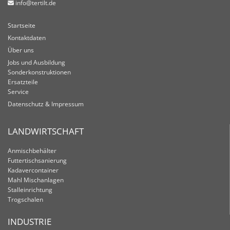
info@tertilt.de

Startseite
Kontaktdaten
Über uns
Jobs und Ausbildung
Sonderkonstruktionen
Ersatzteile
Service
Datenschutz & Impressum
LAND­WIRT­SCHAFT
Anmischbehälter
Futtertischsanierung
Kadavercontainer
Mahl Mischanlagen
Stalleinrichtung
Trogschalen
IN­DUS­TRIE